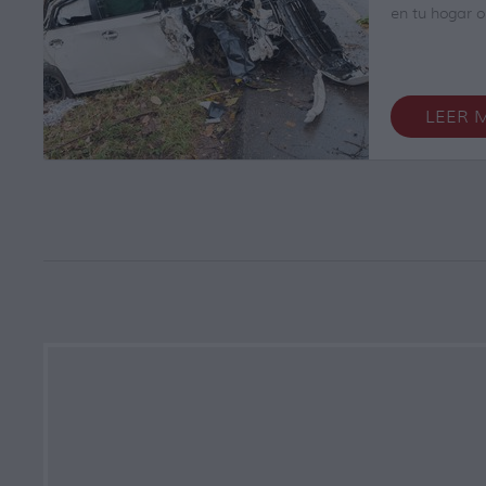
en tu hogar o
asesoramient
Llegaste al e
Ferbam Recl
gestionar tod
derivados de s
LEER 
hogar o todos
interacción 
No solo cont
asesores sino
analizarán mi
emitirán un i
exhaustivo. 
más beneficio
actuamos sie
rapidez y efic
¿Has sufrido 
Deja trabajar
nuestros serv
solucionado s