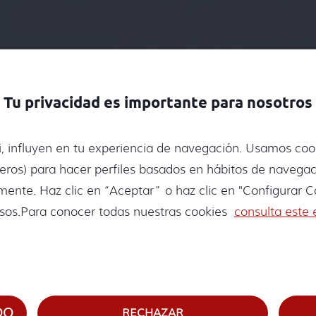
Tu privacidad es importante para nosotros
, influyen en tu experiencia de navegación. Usamos cook
go expertos en inde
rceros) para hacer perfiles basados en hábitos de navegac
te. Haz clic en “Aceptar” o haz clic en "Configurar Co
accidentes de tráfico
sos.Para conocer todas nuestras cookies
consulta este 
e tráfico y quieres reclamar tu indemnización? ¿B
un bufete de abogados ubicado en Vigo, en Ponteved
d a empresas y particulares.
DO
RECHAZAR