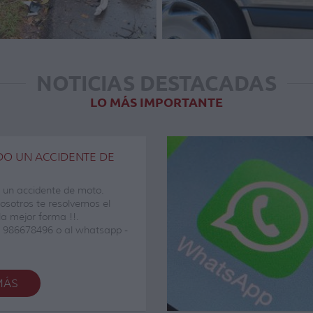
NOTICIAS DESTACADAS
LO MÁS IMPORTANTE
DO UN ACCIDENTE DE
o un accidente de moto.
osotros te resolvemos el
a mejor forma !!.
 986678496 o al whatsapp -
alistas con exito . Ferbam
es
MÁS