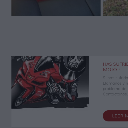
HAS SUFRI
MOTO ?
Si has sufrid
Llámanos y n
problema de l
Contactanos:
:698188344
Somos especi
Reclamacion
LEER 