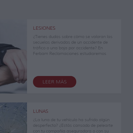
LESIONES
¿Tienes dudas sobre cómo se valoran las
secuelas derivadas de un accidente de
tráfico o una baja por accidente? En
Ferbam Reclamaciones estudiaremos
pormenorizadamente tu situación y, en un
plazo máximo de 48 horas,
contactaremos contigo para aportarte
una solución a medida.
Nuestro asesoramiento y consulta son
LEER MÁS
totalmente gratuitos y contarás con un
equipo experto que sabrá aconsejarte con
rigor técnico y jurídico. Actuamos de
forma transparente y fiable ya que somos
independientes de talleres, aseguradoras
LUNAS
o asociaciones de talleres.
¿La luna de tu vehículo ha sufrido algún
Solo tendrás que contratar, en algunos
desperfecto? ¿Estás cansado de pelearte
casos, nuestro servicio de reclamación en
con tu compañía aseguradora o con su
el caso de que los servicios de