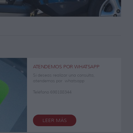
ATENDEMOS POR WHATSAPP
Si deseas realizar una consulta,
atendemos por whatsapp
Teléfono 698188344
LEER MÁS