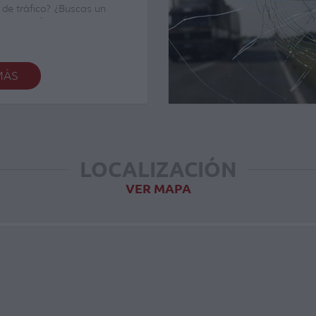
 de tráfico? ¿Buscas un
o específico en este ámbito?
spacio idóneo porque en
amaciones te ayudamos a
os los trámites legales
iniestros de tráfico, del
MÁS
 aquellos que requieran la
con aseguradoras.
amos con un equipo de
 también con peritos que
nuciosamente el siniestro y
nforme de peritaje
LOCALIZACIÓN
Buscaremos siempre la opción
sa para tus intereses y
VER MAPA
mpre con transparencia,
acia.
algún siniestro últimamente?
 a los expertos, recurre a
icios y todo quedará
atisfactoriamente.