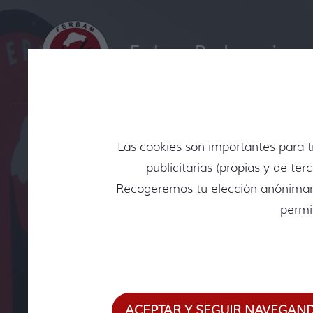
Ferbam Reclamaciones
Las cookies son importantes para ti
Abogados en Vi
publicitarias (propias y de te
Recogeremos tu elección anónimamen
permi
¿Has sufrido recientemente un accidente d
trámite judicial? Ferbam Reclamaciones es 
ofreciendo soluciones legales de alta calida
ACEPTAR Y SEGUIR NAVEGAN