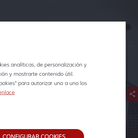
Tel. 986 67 84 96
ies analíticas, de personalización y
mnizaciones por
ión y mostrarte contenido útil.
okies" para autorizar uno a uno los
enlace
uscas un asesoramiento jurídico para algún
ra, que lleva más de 18 años de experiencia
CONFIGURAR COOKIES